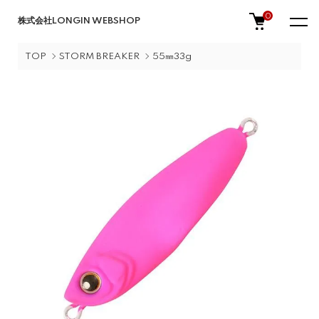
0
株式会社LONGIN WEBSHOP
TOP
STORM BREAKER
55㎜33g