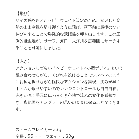
【飛び】
サイズ感を超えたヘビーウェイト設定のため、安定した姿
勢のまま空気を切り裂くように飛び、落下前に最後のひと
伸びをすることで爆発的な飛距離を叩き出します。この圧
倒的飛距離が、サーフ、河口、大河川を広範囲にサーチす
ることを可能にしました。
【泳ぎ】
アクションしづらい「ヘビーウェイト×小型ボディ」という
組み合わせながら、くびれを設けることでシンペンのよう
にお尻を振りながら軽快なアクションを実現。沈みが早く
ボトムが取りやすいのでレンジコントロールも自由自在。
泳ぎが強く手元に伝わる引き心地で流れの変化を感知で
き、広範囲をアングラーの思いのままに探ることができま
す。
ストームブレイカー 33g
全長：55mm ウエイト：33g