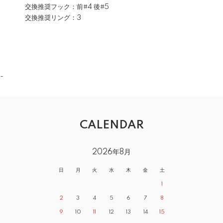
交換推奨フック：前#4 後#5
交換推奨リング：3
-
CALENDAR
2026年8月
日
月
火
水
木
金
土
1
2
3
4
5
6
7
8
9
10
11
12
13
14
15