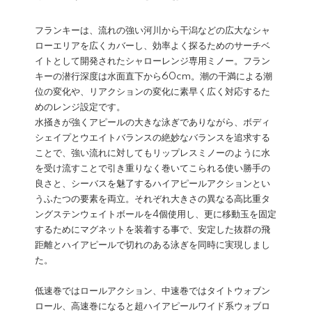
フランキーは、流れの強い河川から干潟などの広大なシャ
ローエリアを広くカバーし、効率よく探るためのサーチベ
イトとして開発されたシャローレンジ専用ミノー。フラン
キーの潜行深度は水面直下から60cm。潮の干満による潮
位の変化や、リアクションの変化に素早く広く対応するた
めのレンジ設定です。
水掻きが強くアピールの大きな泳ぎでありながら、ボディ
シェイプとウエイトバランスの絶妙なバランスを追求する
ことで、強い流れに対してもリップレスミノーのように水
を受け流すことで引き重りなく巻いてこられる使い勝手の
良さと、シーバスを魅了するハイアピールアクションとい
うふたつの要素を両立。それぞれ大きさの異なる高比重タ
ングステンウェイトボールを4個使用し、更に移動玉を固定
するためにマグネットを装着する事で、安定した抜群の飛
距離とハイアピールで切れのある泳ぎを同時に実現しまし
た。
低速巻ではロールアクション、中速巻ではタイトウォブン
ロール、高速巻になると超ハイアピールワイド系ウォブロ