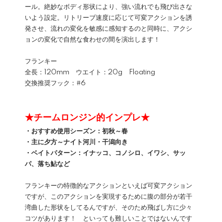
ール。絶妙なボディ形状により、強い流れでも飛び出さな
いよう設定。リトリーブ速度に応じて可変アクションを誘
発させ、流れの変化を敏感に感知するのと同時に、アクシ
ョンの変化で自然な食わせの間を演出します！
フランキー
全長：120mm ウエイト：20g Floating
交換推奨フック：#6
★チームロンジン的インプレ★
・おすすめ使用シーズン：初秋～春
・主に夕方～ナイト河川・干潟向き
・ベイトパターン：イナッコ、コノシロ、イワシ、サッ
パ、落ち鮎など
フランキーの特徴的なアクションといえば可変アクション
ですが、このアクションを実現するために腹の部分が若干
湾曲した形状をしてるんですが、そのため飛ばし方に少々
コツがあります！ といっても難しいことではないんです