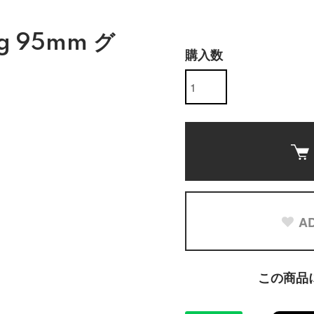
g 95mm グ
購入数
AD
この商品