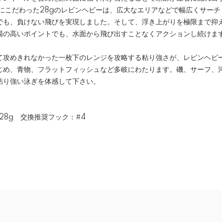
離にこだわった28gのレビンヘビーは、広大なエリアなどで幅広くサー
でも、負けない飛びを実現しました。そして、浮き上がりを極限まで抑
場の高いポイントでも、水面から飛び出すことなくアクションし続けま
て攻めきれなかった一枚下のレンジを攻略する粘り強さが、レビンヘビー
じめ、青物、フラットフィッシュなど多岐にわたります。磯、サーフ、
粘り強い泳ぎを体感して下さい。
28g 交換推奨フック：#4