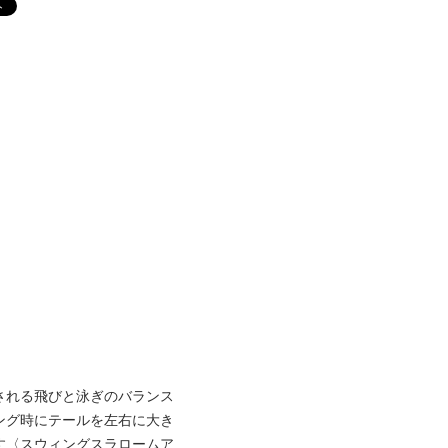
される飛びと泳ぎのバランス
ング時にテールを左右に大き
す〈スウィングスラロームア